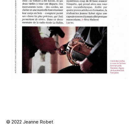
© 2022 Jeanne Robet