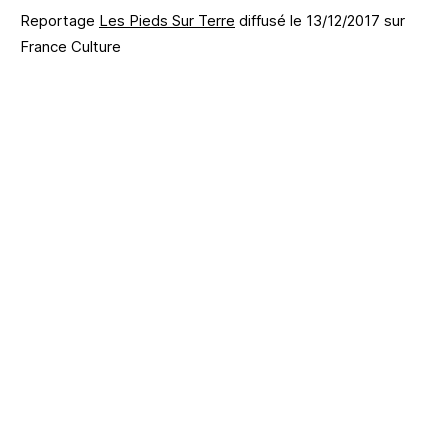
Reportage
Les Pieds Sur Terre
diffusé le 13/12/2017 sur
France Culture
Barbara est atteinte d’une maladie génétique qui la rend
progressivement sourde. Suite à une intervention
chirurgicale ratée, elle perd complètement l’audition d’une
oreille. Elle décrit le monde qu’elle entend désormais, ce à
quoi elle se prépare, et l’isolement contre lequel elle lutte.
Reportage Jeanne Robet – Réalisation Alexandra Malka –
Production Sonia Kronlund
Chanson de fin : « Sound and color » par The Alabama
Shakes – album : « Sound and color » (2015) – Label :
Rough Trade.